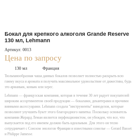
Бокал для крепкого алкоголя Grande Reserve
130 мл, Lehmann
Артикул: 0013
Цена по запросу
130 мл
Франция
Тюльпанообразная чаша данных бокалов позволяет полностью раскрыть всю
гамму вкуса и аромата и получить максимальное удовольствие от дижестива, будь
это арманьяк, коньяк или херес.
Lehmann — французская компания, которая в течение 30 лет радует покупателей
широким ассортиментом своей продукции — бокалами, декантерами и прочими
винными аксессуарами. Lehmann создала “инструменты” виноделов, которые
позволяют улучшить букет этого благородного напитка. Поскольку основатель
компании Жерард Леман является перфекционистом, он убежден, что все, что
выпускается под его именем должно быть идеальным. Для этого он тесно
сотрудничает с Союзом энологов Франции и известными сомелье — Gerard Basset
и Philippe Jamesse.