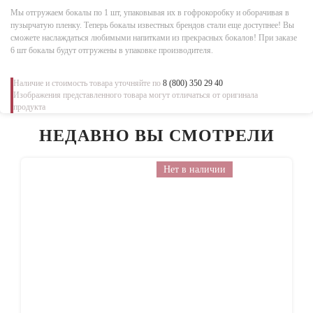
Мы отгружаем бокалы по 1 шт, упаковывая их в гофрокоробку и оборачивая в
пузырчатую пленку. Теперь бокалы известных брендов стали еще доступнее! Вы
сможете наслаждаться любимыми напитками из прекрасных бокалов! При заказе
6 шт бокалы будут отгружены в упаковке производителя.
Наличие и стоимость товара уточняйте по
8 (800) 350 29 40
Изображения представленного товара могут отличаться от оригинала
продукта
НЕДАВНО ВЫ СМОТРЕЛИ
Нет в наличии