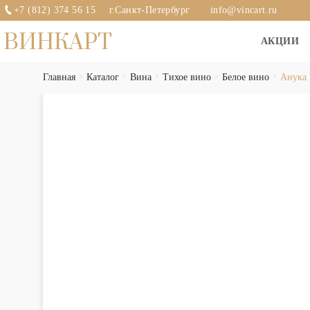
+7 (812) 374 56 15
г.Санкт-Петербург
info@vincart.ru
ВИНКАРТ
АКЦИИ
Главная
Каталог
Вина
Тихое вино
Белое вино
Анука 