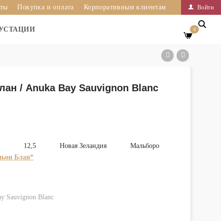
иты
Покупка и оплата
Корпоративным клиентам
Войти
УСТАЦИИ
0
ан / Anuka Bay Sauvignon Blanc
12,5
Новая Зеландия
Мальборо
ьон Блан*
y Sauvignon Blanc