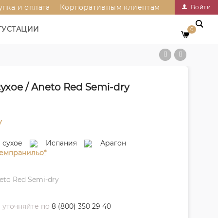
упка и оплата
Корпоративным клиентам
Войти
ГУСТАЦИИ
0
хое / Aneto Red Semi-dry
у
сухое
Испания
Арагон
емпранильо*
eto Red Semi-dry
 уточняйте по
8 (800) 350 29 40