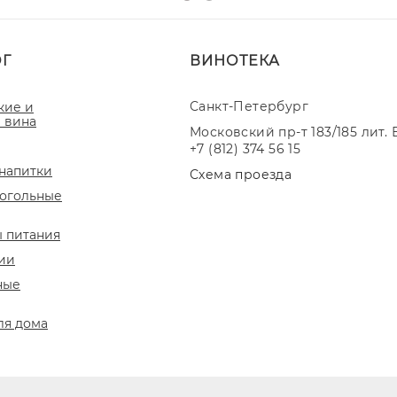
ОГ
ВИНОТЕКА
Санкт-Петербург
кие и
 вина
Московский пр-т 183/185 лит. 
+7 (812) 374 56 15
напитки
Схема проезда
огольные
 питания
ии
ные
ля дома