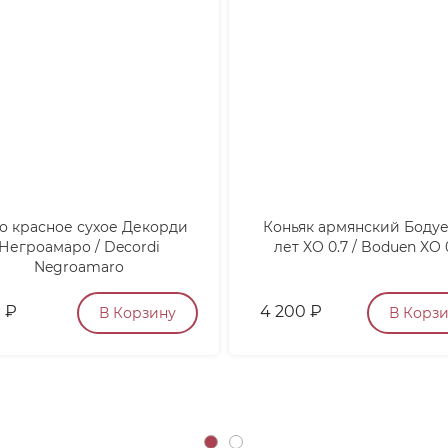
о красное сухое Декорди
Коньяк армянский Бодуе
Негроамаро / Decordi
лет XO 0.7 / Boduen XO 
Negroamaro
0
₽
4 200
₽
В Корзину
В Корз