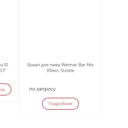
н 10
Бокал для пива Weimar Bar Mix
Тоник 
0.7
310мл, Stolzle
Gardenis
по запросу
250
₽
ину
Подробнее