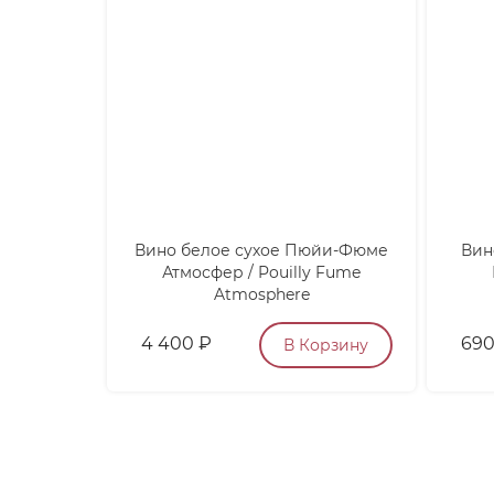
Вино белое сухое Пюйи-Фюме
Вин
Атмосфер / Pouilly Fume
Atmosphere
4 400
₽
69
В Корзину