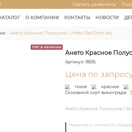
u
Скачать реквизиты
Пок
КАТАЛОГ
О КОМПАНИИ
КОНТАКТЫ
НОВОСТИ
ДЕ
ино
Ането Красное Полусухое / Aneto Red Semi-dry
Нет в наличии
Ането Красное Полусу
Артикул: 9836
Цена по запрос
тихое
красное
Основной сорт винограда:
Т
Ането Красное Полусухое / An
Наличие и стоимость товара