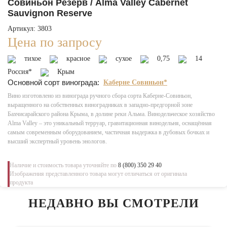
Совиньон Резерв / Alma Valley Cabernet
Sauvignon Reserve
Артикул: 3803
Цена по запросу
тихое
красное
сухое
0,75
14
Россия*
Крым
Основной сорт винограда:
Каберне Совиньон*
Вино изготовлено из винограда ручного сбора сорта Каберне-Совиньон,
выращенного на собственных виноградниках в западно-предгорной зоне
Бахчисарайского района Крыма, в долине реки Альма. Винодельческое хозяйство
Alma Valley – это уникальный терруар, гравитационная винодельня, оснащённая
самым современным оборудованием, частичная выдержка в дубовых бочках и
высший экспертный уровень энологов.
Наличие и стоимость товара уточняйте по
8 (800) 350 29 40
Изображения представленного товара могут отличаться от оригинала
продукта
НЕДАВНО ВЫ СМОТРЕЛИ