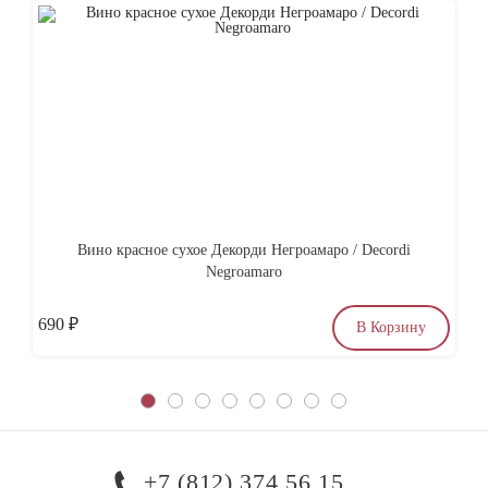
Вино красное сухое Декорди Негроамаро / Decordi
Со
Negroamaro
690
₽
по
В Корзину
+7 (812) 374 56 15