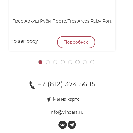
Трес Аркуш Руби Порто/Tres Arcos Ruby Port
по запросу
п
Подробнее
+7 (812) 374 56 15
Мы на карте
info@vincart.ru