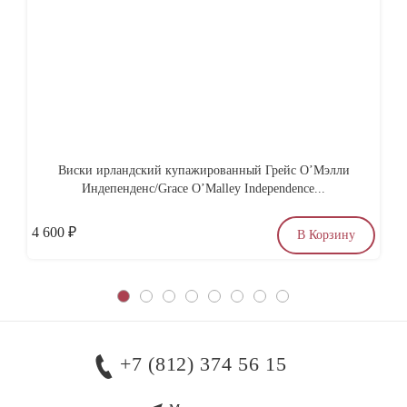
Виски ирландский купажированный Грейс О’Мэлли
Индепенденс/Grace O’Malley Independence...
4 600
₽
3
В Корзину
+7 (812) 374 56 15