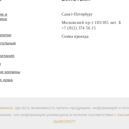
ие и
Санкт-Петербург
вина
Московский пр-т 183/185 лит. Б
+7 (812) 374 56 15
апитки
Схема проезда
гольные
питания
и
е корзины
я дома
азинах
, где есть возможность купить продукцию, информация о ко
ание, что информация размещена в полном соответствии
с пись
№АК/29977