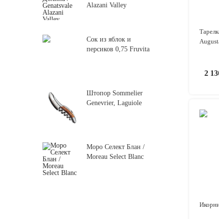
Alazani Valley
Тарелк
Сок из яблок и
August
персиков 0,75 Fruvita
2 1
Штопор Sommelier
Genevrier, Laguiole
Моро Селект Блан /
Moreau Select Blanc
Икорн