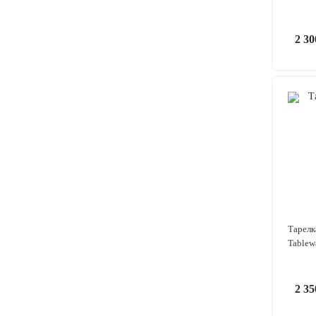
2 3
Тарелк
Tablew
2 3