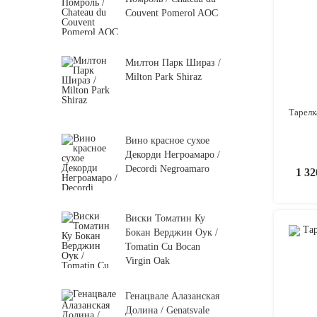
Couvent Pomerol AOC
Милтон Парк Шираз /
Milton Park Shiraz
Тарелк
Вино красное сухое
Декорди Негроамаро /
Decordi Negroamaro
1 3
Виски Томатин Ку
Бокан Верджин Оук /
Tomatin Cu Bocan
Virgin Oak
Генацвале Алазанская
Долина / Genatsvale