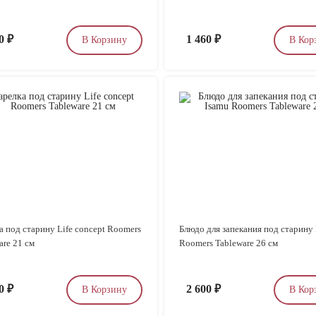
00
₽
1 460
₽
В Корзину
В Кор
а под старину Life concept Roomers
Блюдо для запекания под старину
are 21 см
Roomers Tableware 26 см
50
₽
2 600
₽
В Корзину
В Кор