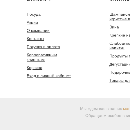
Посуда
Шампанск
игристые 
Акции
Вина
О компании
Крепкие н
Контакты
Слабоалко
Покупка и оплата
напитки
Корпоративным
Продукты 
клиентам
Дегустаци
Корзина
Подарочны
Вход в личный кабинет
Товары дл
Мы ждем вас в наших
маг
Обращаем особое вним