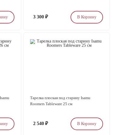
3 300
₽
зину
В Корзину
 Isamu
Тарелка плоская под старину Isamu
Roomers Tableware 25 см
2 540
₽
зину
В Корзину