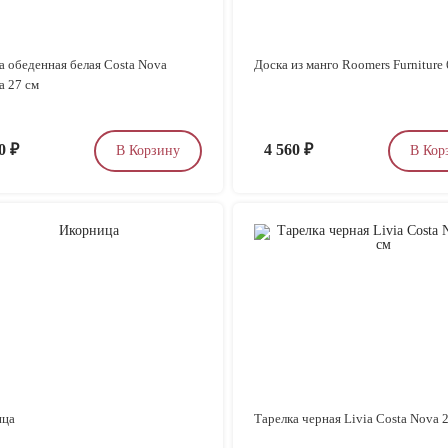
а обеденная белая Costa Nova
Доска из манго Roomers Furniture 
a 27 см
30
₽
4 560
₽
В Корзину
В Кор
ица
Тарелка черная Livia Costa Nova 