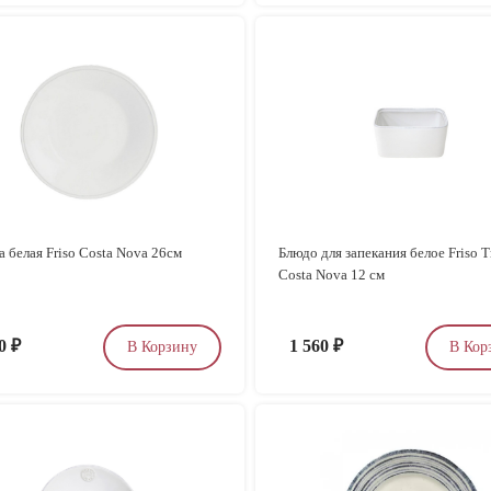
а белая Friso Costa Nova 26см
Блюдо для запекания белое Friso T
Costa Nova 12 см
00
₽
1 560
₽
В Корзину
В Кор