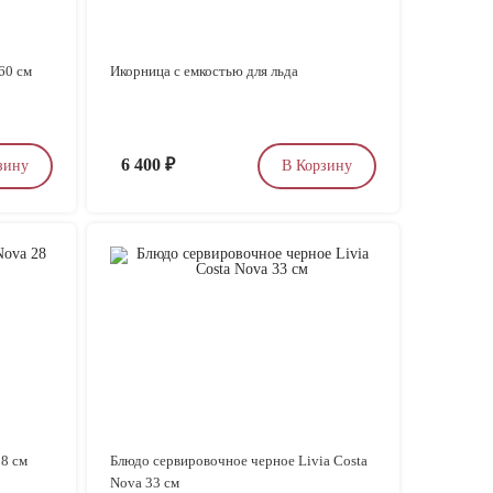
60 см
Икорница с емкостью для льда
6 400
₽
зину
В Корзину
28 см
Блюдо сервировочное черное Livia Costa
Nova 33 см