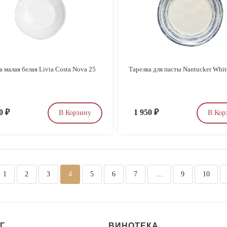
а малая белая Livia Costa Nova 25
Тарелка для пасты Nantucker Whit
90
₽
1 950
₽
В Корзину
В Кор
1
2
3
4
5
6
7
…
9
10
Г
ВИНОТЕКА