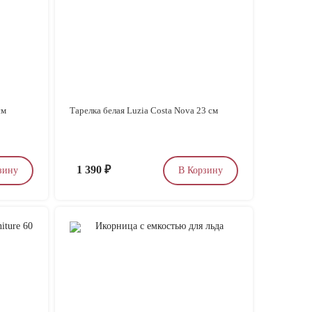
см
Тарелка белая Luzia Costa Nova 23 см
1 390
₽
зину
В Корзину