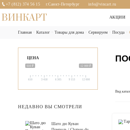
+7 (812) 374 56 15
г.Санкт-Петербург
info@vincart.ru
ВИНКАРТ
АКЦИИ
Главная
Каталог
Товары для дома
Сервируем
Посуда
ПО
ЦЕНА
610 ₽
12 000 ₽
610
3 458
6 305
9 153
12 000
Вид катал
НЕДАВНО ВЫ СМОТРЕЛИ
Шато дю Куван
Помроль / Chateau du