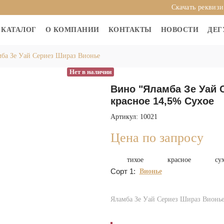
Скачать реквиз
КАТАЛОГ
О КОМПАНИИ
КОНТАКТЫ
НОВОСТИ
ДЕГ
ба Зе Уай Сериез Шираз Вионье
Нет в наличии
Вино "Яламба Зе Уай 
красное 14,5% Сухое
Артикул: 10021
Цена по запросу
тихое
красное
су
Сорт 1:
Вионье
Яламба Зе Уай Сериез Шираз Вионь