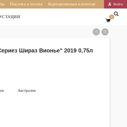
иты
Покупка и оплата
Корпоративным клиентам
Войти
УСТАЦИИ
0
Сериез Шираз Вионье" 2019 0,75л
хое
Австралия
е