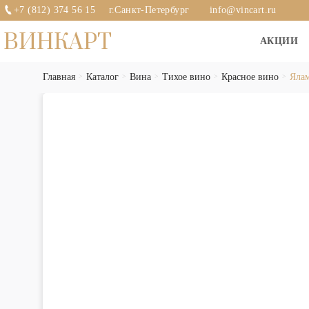
+7 (812) 374 56 15
г.Санкт-Петербург
info@vincart.ru
ВИНКАРТ
АКЦИИ
Главная
Каталог
Вина
Тихое вино
Красное вино
Ялам