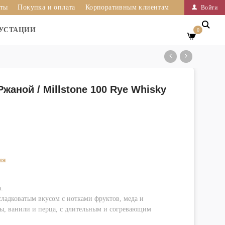
иты
Покупка и оплата
Корпоративным клиентам
Войти
УСТАЦИИ
0
жаной / Millstone 100 Rye Whisky
ия
.
ладковатым вкусом с нотками фруктов, меда и
ы, ванили и перца, с длительным и согревающим