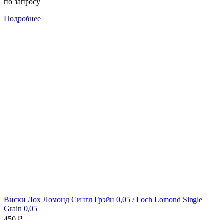
по запросу
Подробнее
Виски Лох Ломонд Сингл Грэйн 0,05 / Loch Lomond Single
Grain 0,05
450
₽