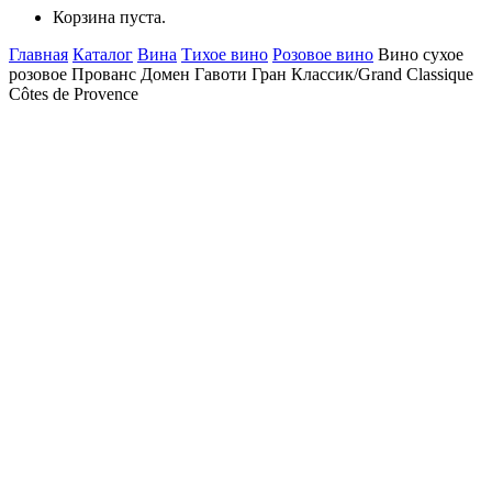
Корзина пуста.
Главная
Каталог
Вина
Тихое вино
Розовое вино
Вино сухое
розовое Прованс Домен Гавоти Гран Классик/Grand Classique
Côtes de Provence