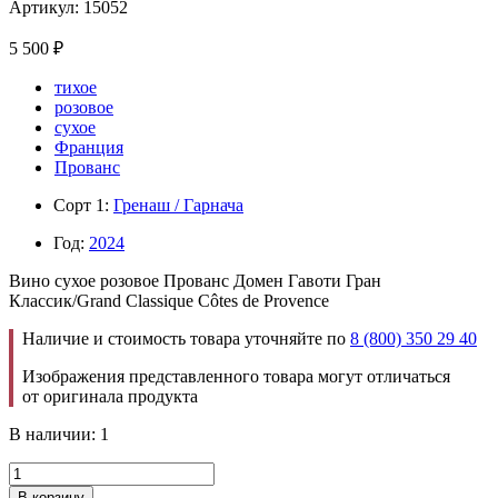
Артикул: 15052
5 500
₽
тихое
розовое
сухое
Франция
Прованс
Сорт 1:
Гренаш / Гарнача
Год:
2024
Вино сухое розовое Прованс Домен Гавоти Гран
Классик/Grand Classique Côtes de Provence
Наличие и стоимость товара уточняйте по
8 (800) 350 29 40
Изображения представленного товара могут отличаться
от оригинала продукта
В наличии: 1
В корзину