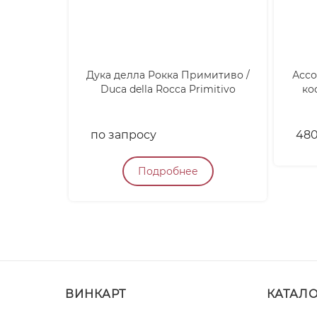
Дука делла Рокка Примитиво /
Ассо
Duca della Rocca Primitivo
ко
по запросу
48
Подробнее
ВИНКАРТ
КАТАЛ