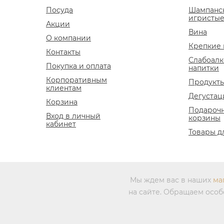
Посуда
Шампанс
игристые
Акции
Вина
О компании
Крепкие 
Контакты
Слабоалк
Покупка и оплата
напитки
Корпоративным
Продукты
клиентам
Дегустац
Корзина
Подароч
Вход в личный
корзины
кабинет
Товары д
Мы ждем вас в наших
ма
на сайте. Обращаем осо