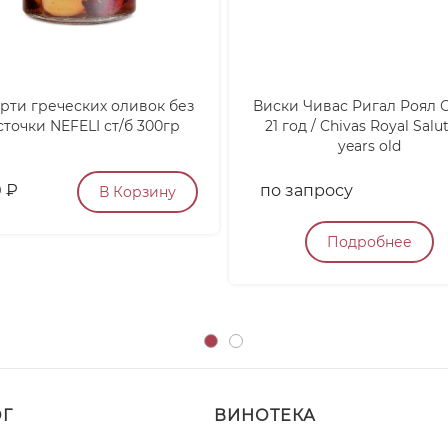
рти греческих оливок без
Виски Чивас Ригал Роял 
сточки NEFELI ст/б 300гр
21 год / Chivas Royal Salut
years old
0
₽
по запросу
В Корзину
Подробнее
ОГ
ВИНОТЕКА