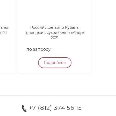
Салют
Российское вино Кубань.
Кан
e 21
Геленджик сухое белое «Азюр»
Финиси
2021
Gra
по запросу
по зап
Подробнее
+7 (812) 374 56 15