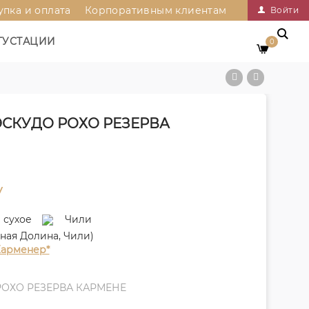
упка и оплата
Корпоративным клиентам
Войти
ГУСТАЦИИ
0
 ЭСКУДО РОХО РЕЗЕРВА
у
сухое
Чили
ная Долина, Чили)
арменер*
 РОХО РЕЗЕРВА КАРМЕНЕ