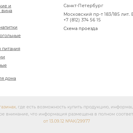
Санкт-Петербург
кие и
 вина
Московский пр-т 183/185 лит. 
+7 (812) 374 56 15
напитки
Схема проезда
огольные
 питания
ии
ные
ля дома
газинах
, где есть возможность купить продукцию, информа
бое внимание, что информация размещена в полном соотве
от 13.09.12 №АК/29977