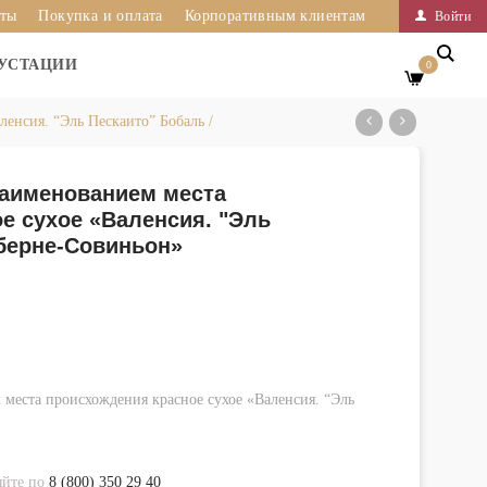
иты
Покупка и оплата
Корпоративным клиентам
Войти
УСТАЦИИ
0
енсия. “Эль Пескаито” Бобаль /
аименованием места
е сухое «Валенсия. "Эль
аберне-Совиньон»
еста происхождения красное сухое «Валенсия. “Эль
яйте по
8 (800) 350 29 40