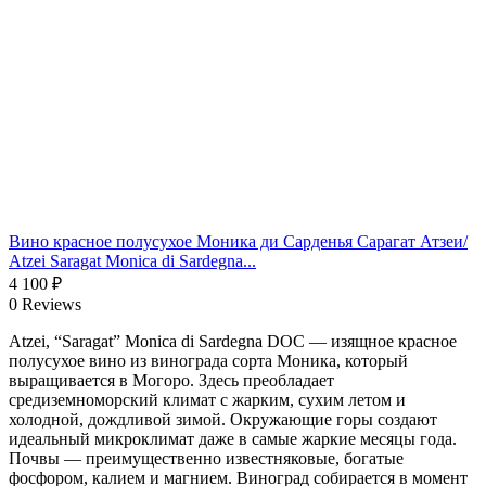
Вино красное полусухое Моника ди Сарденья Сарагат Атзеи/
Atzei Saragat Monica di Sardegna...
4 100
₽
0 Reviews
Atzei, “Saragat” Monica di Sardegna DOC — изящное красное
полусухое вино из винограда сорта Моника, который
выращивается в Могоро. Здесь преобладает
средиземноморский климат с жарким, сухим летом и
холодной, дождливой зимой. Окружающие горы создают
идеальный микроклимат даже в самые жаркие месяцы года.
Почвы — преимущественно известняковые, богатые
фосфором, калием и магнием. Виноград собирается в момент