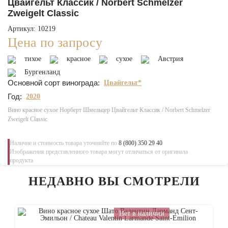
Цвайгельт Классик / Norbert Schmelzer
Zweigelt Classic
Артикул: 10219
Цена по запросу
тихое
красное
сухое
Австрия
Бургенланд
Основной сорт винограда:
Цвайгельт*
Год:
2020
Вино красное сухое Норберт Шмельцер Цвайгельт Классик / Norbert Schmelzer
Zweigelt Classic
Наличие и стоимость товара уточняйте по
8 (800) 350 29 40
Изображения представленного товара могут отличаться от оригинала
продукта
НЕДАВНО ВЫ СМОТРЕЛИ
Нет в наличии