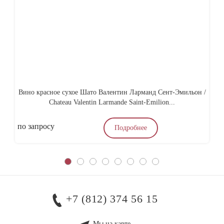
Вино красное сухое Шато Валентин Ларманд Сент-Эмильон /
Chateau Valentin Larmande Saint-Emilion...
по запросу
по
Подробнее
+7 (812) 374 56 15
Мы на карте