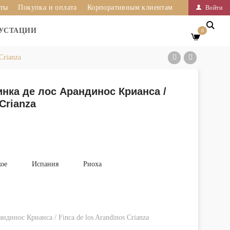
иты
Покупка и оплата
Корпоративным клиентам
Войти
УСТАЦИИ
0
Crianza
нка де лос Арандинос Крианса /
 Crianza
хое
Испания
Риоха
динос Крианса / Finca de los Arandinos Crianza