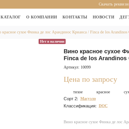
Скачать реквиз
КАТАЛОГ
О КОМПАНИИ
КОНТАКТЫ
НОВОСТИ
ДЕГ
 красное сухое Финка де лос Арандинос Крианса / Finca de los Arandinos 
Нет в наличии
Вино красное сухое Фи
Finca de los Arandinos
Артикул: 10099
Цена по запросу
тихое
красное
су
Сорт 2:
Масуэло
Классификация:
DOC
Вино красное сухое Финка де лос Аран