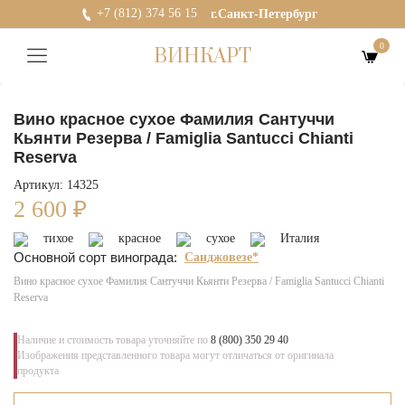
+7 (812) 374 56 15
г.Санкт-Петербург
0
ВИНКАРТ
Вино красное сухое Фамилия Сантуччи
Кьянти Резерва / Famiglia Santucci Chianti
Reserva
Артикул: 14325
2 600
₽
тихое
красное
сухое
Италия
Основной сорт винограда:
Санджовезе*
Вино красное сухое Фамилия Сантуччи Кьянти Резерва / Famiglia Santucci Chianti
Reserva
Наличие и стоимость товара уточняйте по
8 (800) 350 29 40
Изображения представленного товара могут отличаться от оригинала
продукта