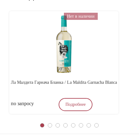
Нет в наличии
Ла Малдита Гарнача Бланка / La Maldita Garnacha Blanca
Ви
по запросу
по
Подробнее