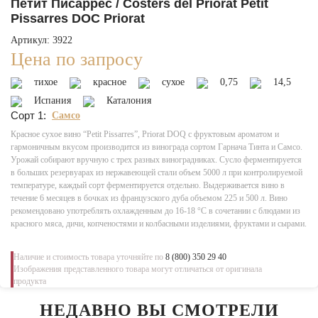
Петит Писаррес / Costers del Priorat Petit
Pissarres DOC Priorat
Артикул: 3922
Цена по запросу
тихое
красное
сухое
0,75
14,5
Испания
Каталония
Сорт 1:
Самсо
Красное сухое вино “Petit Pissarres”, Priorat DOQ с фруктовым ароматом и
гармоничным вкусом производится из винограда сортом Гарнача Тинта и Самсо.
Урожай собирают вручную с трех разных виноградниках. Сусло ферментируется
в больших резервуарах из нержавеющей стали объем 5000 л при контролируемой
температуре, каждый сорт ферментируется отдельно. Выдерживается вино в
течение 6 месяцев в бочках из французского дуба объемом 225 и 500 л. Вино
рекомендовано употреблять охлажденным до 16-18 °С в сочетании с блюдами из
красного мяса, дичи, копченостями и колбасными изделиями, фруктами и сырами.
Наличие и стоимость товара уточняйте по
8 (800) 350 29 40
Изображения представленного товара могут отличаться от оригинала
продукта
НЕДАВНО ВЫ СМОТРЕЛИ