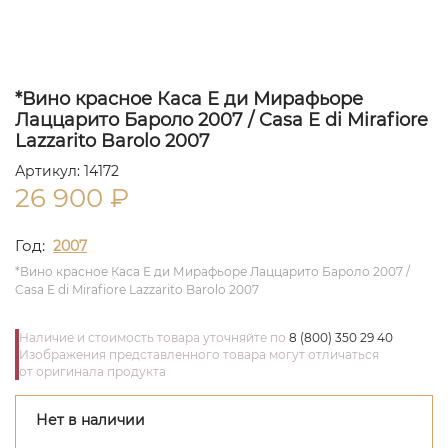
*Вино красное Каса Е ди Мирафьоре
Лаццарито Бароло 2007 / Casa E di Mirafiore
Lazzarito Barolo 2007
Артикул: 14172
26 900
₽
Год:
2007
*Вино красное Каса Е ди Мирафьоре Лаццарито Бароло 2007 /
Casa E di Mirafiore Lazzarito Barolo 2007
Наличие и стоимость товара уточняйте по
8 (800) 350 29 40
Изображения представленного товара могут отличаться
от оригинала продукта
Нет в наличии