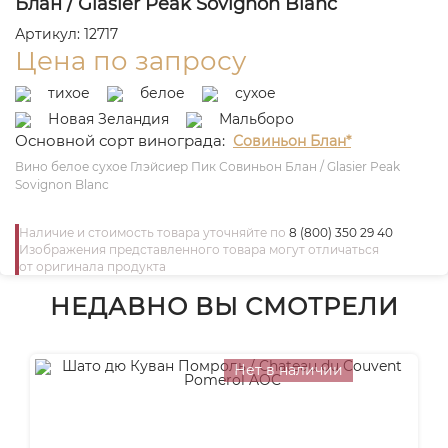
Блан / Glasier Peak Sovignon Blanc
Артикул: 12717
Цена по запросу
тихое
белое
сухое
Новая Зеландия
Мальборо
Основной сорт винограда:
Совиньон Блан*
Вино белое сухое Глэйсиер Пик Совиньон Блан / Glasier Peak
Sovignon Blanc
Наличие и стоимость товара уточняйте по
8 (800) 350 29 40
Изображения представленного товара могут отличаться
от оригинала продукта
НЕДАВНО ВЫ СМОТРЕЛИ
Нет в наличии