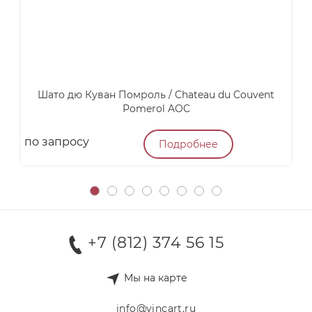
Шато дю Куван Помроль / Chateau du Couvent
М
Pomerol AOC
по запросу
п
Подробнее
+7 (812) 374 56 15
Мы на карте
info@vincart.ru