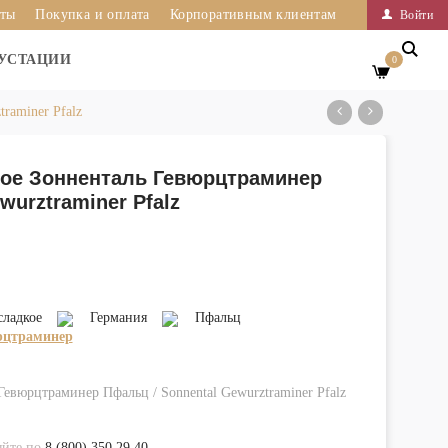
иты
Покупка и оплата
Корпоративным клиентам
Войти
УСТАЦИИ
0
raminer Pfalz
кое Зонненталь Гевюрцтраминер
wurztraminer Pfalz
сладкое
Германия
Пфальц
рцтраминер
Гевюрцтраминер Пфальц / Sonnental Gewurztraminer Pfalz
яйте по
8 (800) 350 29 40