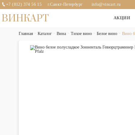
+7 (812) 374 56 15
г.Санкт-Петербург
info@vincart.ru
ВИНКАРТ
АКЦИИ
Главная
Каталог
Вина
Тихое вино
Белое вино
Вино б