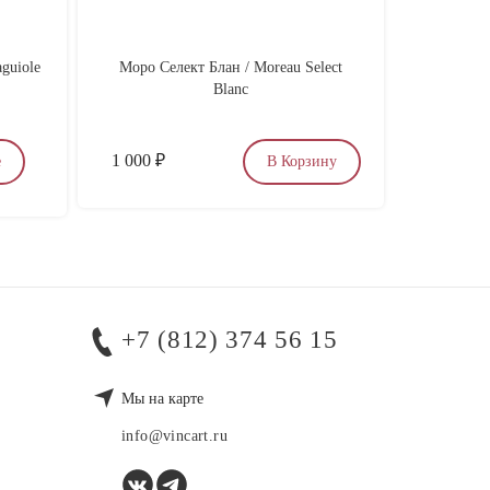
guiole
Моро Селект Блан / Moreau Select
Вино
Blanc
Кин
1 000
₽
по запр
е
В Корзину
+7 (812) 374 56 15
Мы на карте
info@vincart.ru