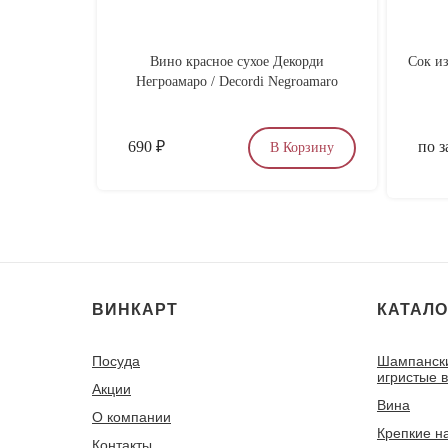
Вино красное сухое Декорди
Сок из
Негроамаро / Decordi Negroamaro
690
₽
по з
В Корзину
ВИНКАРТ
КАТАЛО
Посуда
Шампанск
игристые 
Акции
Вина
О компании
Крепкие н
Контакты