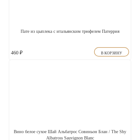
Пате из цыплека с итальянским трюфелем Патеррия
460
₽
В КОРЗИНУ
Вино белое сухое Шай Альбатрос Совиньон Блан / The Shy
Albatross Sauvignon Blanc