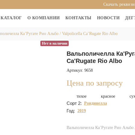
Скачать реквиз
КАТАЛОГ
О КОМПАНИИ
КОНТАКТЫ
НОВОСТИ
ДЕГ
поличелла Ка’Ругате Рио Альбо / Valpolicella Ca’Rugate Rio Albo
Нет в наличии
Вальполичелла Ка'Руга
Ca'Rugate Rio Albo
Артикул: 9658
Цена по запросу
тихое
красное
су
Сорт 2:
Рондинелла
Год:
2019
Вальполичелла Ка’Ругате Рио Альбо / 