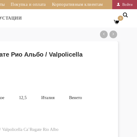
иты
Покупка и оплата
Корпоративным клиентам
Войти
УСТАЦИИ
0
те Рио Альбо / Valpolicella
хое
12,5
Италия
Венето
Valpolicella Ca’Rugate Rio Albo