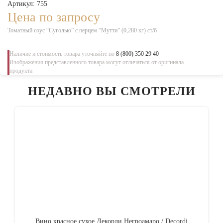
Артикул: 755
Цена по запросу
Томатный соус “Суголью” с перцем “Мутти” (0,280 кг) ст/б
Наличие и стоимость товара уточняйте по
8 (800) 350 29 40
Изображения представленного товара могут отличаться от оригинала
продукта
НЕДАВНО ВЫ СМОТРЕЛИ
Вино красное сухое Декорди Негроамаро / Decordi