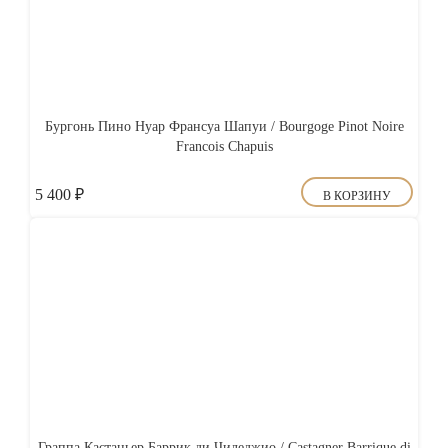
Бургонь Пино Нуар Франсуа Шапуи / Bourgoge Pinot Noire
Francois Chapuis
5 400
₽
В КОРЗИНУ
Граппа Кастаньер Баррик ди Чиледжио / Castagner Barrique di