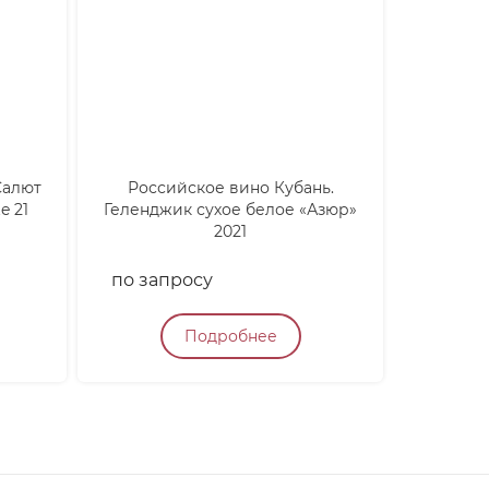
Салют
Российское вино Кубань.
Кан
e 21
Геленджик сухое белое «Азюр»
Финиси
2021
Gra
по запросу
по зап
Подробнее