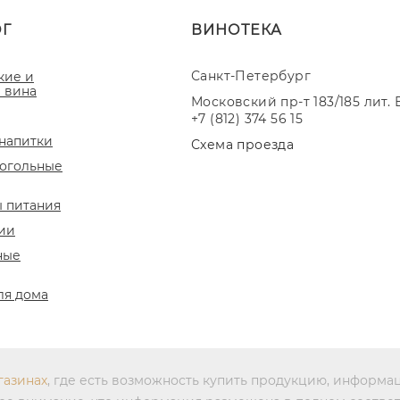
ОГ
ВИНОТЕКА
Санкт-Петербург
кие и
 вина
Московский пр-т 183/185 лит. 
+7 (812) 374 56 15
напитки
Схема проезда
огольные
 питания
ии
ные
ля дома
газинах
, где есть возможность купить продукцию, информа