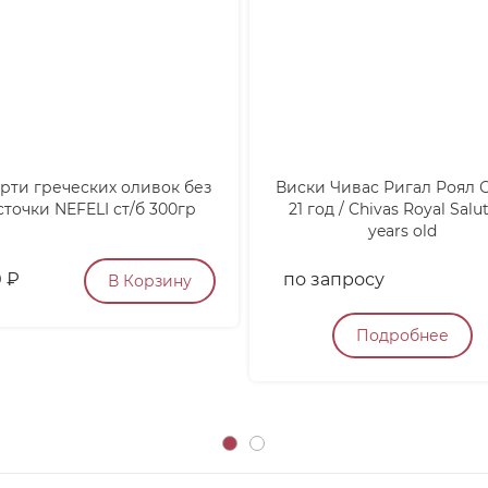
рти греческих оливок без
Виски Чивас Ригал Роял 
сточки NEFELI ст/б 300гр
21 год / Chivas Royal Salut
years old
0
₽
по запросу
В Корзину
Подробнее