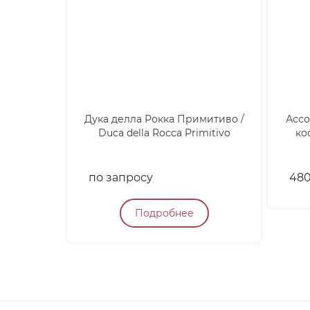
Дука делла Рокка Примитиво /
Ассо
Duca della Rocca Primitivo
ко
по запросу
48
Подробнее