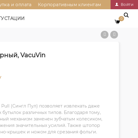
упка и оплата
Корпоративным клиентам
Войти
ГУСТАЦИИ
0
ёрный, VacuVin
у
ull (Сингл Пул) позволяет извлекать даже
 бутылок различных типов. Благодаря тому,
ный механизм заменен зубчатым колесиком,
жения значительных усилий. Также штопор
но-крышек и ножом для срезания фольги.