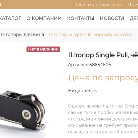
u
Скачать реквизиты
Пок
КАТАЛОГ
О КОМПАНИИ
КОНТАКТЫ
НОВОСТИ
ДЕ
Штопоры для вина
Штопор Single Pull, чёрный, VacuVin
Нет в наличии
Штопор Single Pull, ч
Артикул: 68854606
Цена по запрос
Нидерладны
Однорычажный штопор Single P
самые тугие пробки из винных
что традиционный двухрычаж
открывание не требует прило
оснащен открывалкой для кро