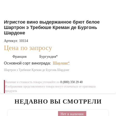
Игристое вино выдержанное брют белое
Шартрон э Требюше Креман де Бургонь
Шардоне
Артикул: 10114
Цена по запросу
Франция
Бургундия*
Основной сорт винограда:
Шардоне*
Шартрон э Требюше Креман де Бургонь Шардоне
Наличие и стоимость товара уточняйте по
8 (800) 350 29 40
Изображения представленного товара могут отличаться от оригинала
продукта
НЕДАВНО ВЫ СМОТРЕЛИ
Нет в наличии