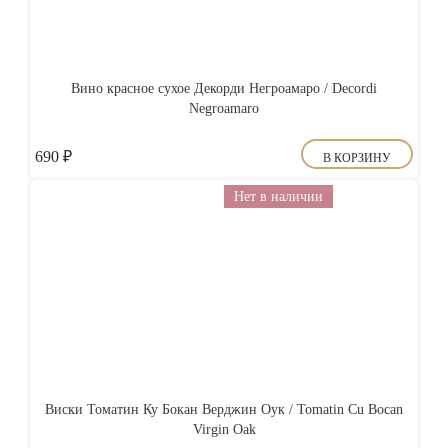
Вино красное сухое Декорди Негроамаро / Decordi
Negroamaro
690
₽
В КОРЗИНУ
Нет в наличии
Виски Томатин Ку Бокан Верджин Оук / Tomatin Cu Bocan
Virgin Oak