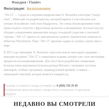
Фландрия / Flanders
Фильтрация:
фильтрованное
“Abt 12” — гордость и вершина иерархии пива St. Bernardus категории “ультра
плюс”, аббатский эль редкой красоты, который варится в классическом для
лучших бельгийских элей стиле Квадрупель. Это очень сбалансированное пиво
превосходного качества с фруктовым ароматом и насыщенным, богатым вкусом
обладает совершенным равновесием между солодовой сладостью и хмелевой
горечью. “Абт 12” варится по оригинальному рецепту траппистских монахов из
аббатства Westvleteren. Пиво “Абт 12” признано одним из лучших сортов пива в
мире.
В 2012 году пивоварня St. Bernardus запустила новую ежегодную традицию —
выводить на рынок “Abt 12” в уникальном издании, которое уже стало настоящим
предметом коллекционирования. Для этого была разработана специальная
бутылка темно-коричневая бутылка размера Магнум с тиснением логотипа
пивоварни, особым горлышком, индивидуальной пробкой, а главное —
уникальной этикеткой, которая меняется каждый год.
Наличие и стоимость товара уточняйте по
8 (800) 350 29 40
Изображения представленного товара могут отличаться от оригинала
продукта
НЕДАВНО ВЫ СМОТРЕЛИ