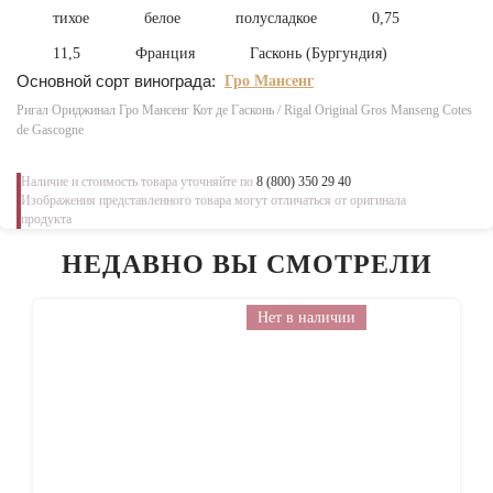
тихое
белое
полусладкое
0,75
11,5
Франция
Гасконь (Бургундия)
Основной сорт винограда:
Гро Мансенг
Ригал Ориджинал Гро Мансенг Кот де Гасконь / Rigal Original Gros Manseng Cotes
de Gascogne
Наличие и стоимость товара уточняйте по
8 (800) 350 29 40
Изображения представленного товара могут отличаться от оригинала
продукта
НЕДАВНО ВЫ СМОТРЕЛИ
Нет в наличии