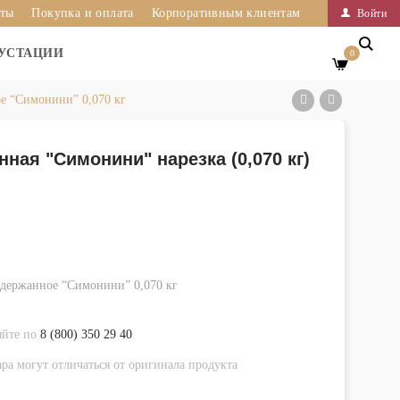
иты
Покупка и оплата
Корпоративным клиентам
Войти
УСТАЦИИ
0
е “Симонини” 0,070 кг
ая "Симонини" нарезка (0,070 кг)
держанное “Симонини” 0,070 кг
яйте по
8 (800) 350 29 40
ра могут отличаться от оригинала продукта