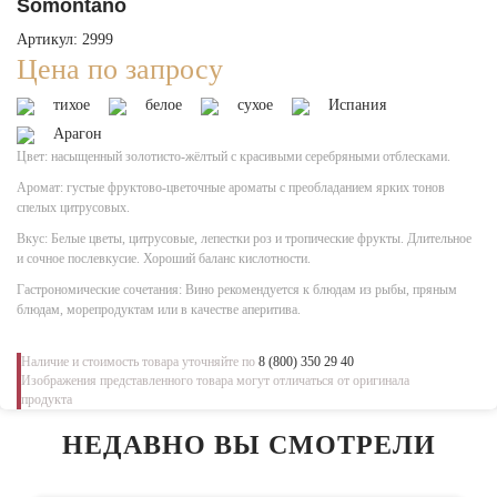
Somontano
Артикул: 2999
Цена по запросу
тихое
белое
сухое
Испания
Арагон
Цвет: насыщенный золотисто-жёлтый с красивыми серебряными отблесками.
Аромат: густые фруктово-цветочные ароматы с преобладанием ярких тонов
спелых цитрусовых.
Вкус: Белые цветы, цитрусовые, лепестки роз и тропические фрукты. Длительное
и сочное послевкусие. Хороший баланс кислотности.
Гастрономические сочетания: Вино рекомендуется к блюдам из рыбы, пряным
блюдам, морепродуктам или в качестве аперитива.
Наличие и стоимость товара уточняйте по
8 (800) 350 29 40
Изображения представленного товара могут отличаться от оригинала
продукта
НЕДАВНО ВЫ СМОТРЕЛИ