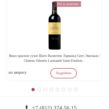
Нет в наличии
Вино красное сухое Шато Валентин Ларманд Сент-Эмильон /
Chateau Valentin Larmande Saint-Emilion...
по запросу
по
Подробнее
+7 (812) 374 56 15