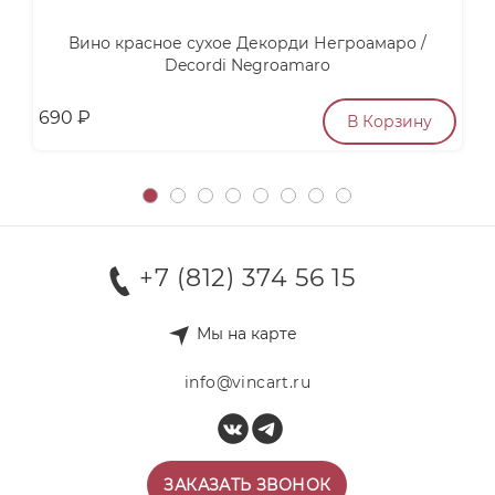
Вино красное сухое Декорди Негроамаро /
Decordi Negroamaro
690
₽
п
В Корзину
+7 (812) 374 56 15
Мы на карте
info@vincart.ru
ЗАКАЗАТЬ ЗВОНОК