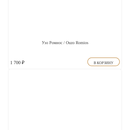
Узо Ромиос / Ouzo Romios
1 700
₽
В КОРЗИНУ