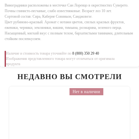
Виноградники расположены в местечке Сан Лоренцо в окрестностях Суверето.
Почвы глинисто-песчаные, слабо известняковые. Возраст лоз 10 лет.
Сортовой состав: Сира, Каберне Совиньон, Санджовезе.
Цвет рубиново-красный. Аромат с нотами цветов, спелых красных фруктов,
ежевики, черники, земляники, вишни, тимьяна, розмарина, зеленого перца.
Насыщенный, мягкий вкус с полным телом, бархатистыми танинами, длительным
стойким послевкусием.
Наличие и стоимость товара уточняйте по
8 (800) 350 29 40
Изображения представленного товара могут отличаться от оригинала
продукта
НЕДАВНО ВЫ СМОТРЕЛИ
Нет в наличии