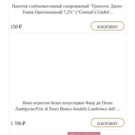
Напиток слабоалкогольный газированный “Гриноллс Джин-
Тоник Оригинальный 7,2%” (“Greenall’s Gin&#...
150
₽
В КОРЗИНУ
Вино игристое белое полусладкое Фьор ди Песко
Ламбруско/Fior di Pesco Bianco Amabile Lambrusco dell`...
1 700
₽
В КОРЗИНУ