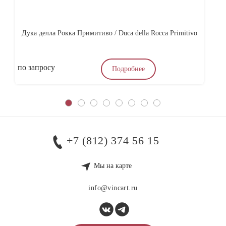
Дука делла Рокка Примитиво / Duca della Rocca Primitivo
Ас
по запросу
4
Подробнее
+7 (812) 374 56 15
Мы на карте
info@vincart.ru