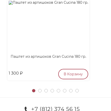
Паштет из артишоков Gran Cucina 180 гр.
1 300
₽
п
В Корзину
+7 (812) 374 56 15