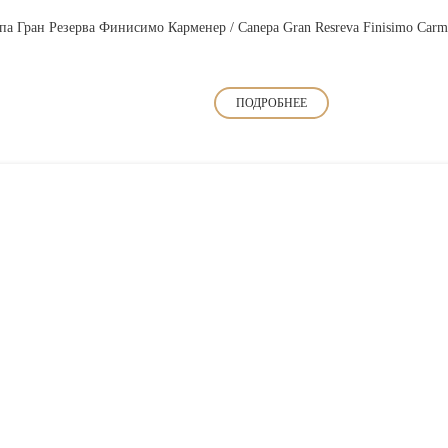
па Гран Резерва Финисимо Карменер / Canepa Gran Resreva Finisimo Carm
ПОДРОБНЕЕ