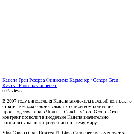
Канепа Гран Резерва Финисимо Карменер / Canepa Gran
Resreva Finisimo Carmenere
0 Reviews
В 2007 году винодельня Канепа заключила важный контракт о
стратегическом союзе с самой крупной компанией по
производству вина в Чили — Concha y Toro Group. Этот
контракт позволил винодельне Канепа значительно
расширить экспорт продукции по всему миру.
Vina Canepa Gran Reserva Finisimo Carmenere рекомендуется