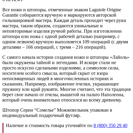
Все ножи и штопоры, отмеченные знаком Laguiole Origine
Garantie собираются вручную и маркируются авторской
гильошировкой мастера. Каждая деталь проходит через руки
мастера, таким образом, создаются уникальные и
неповторимые изделия ручной работы. При изготовлении
штопора или ножа с одной рабочей деталью (например, с
одним лезвием) вручную выполняется 109 операций (с двумя
деталями – 166 операций, с тремя – 216 операций).
С самого начала истории создания ножи и штопоры «Лайоль»
были окружены тайной и легендами. И вскоре стали не
просто искусно сделаными изделиями, а символом силы,
носителем особого смысла, который скрыт от взора
непосвященных людей в многочисленных историях и
сказаниях. Например, изображение пчелки, украшающее
пружину или край рукояти. Многие считают, что эта традиция
берет свое начало от пчелы, вышитой на пальто Наполеона,
который очень внимательно относился ко всему древнему.
Штопор Серии “Сомелье” Можжевельник упакован в
индивидуальный подарочный футляр.
Наличие и стоимость товара уточняйте по
8 (800) 350 29 40