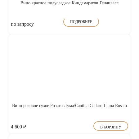
Вино красное полусладкое Киндзмараули Генацвале
ПОДРОБНЕЕ
по запросу
Вино розовое сухое Розато Лума/Cantina Cellaro Luma Rosato
4 600
₽
В КОРЗИНУ