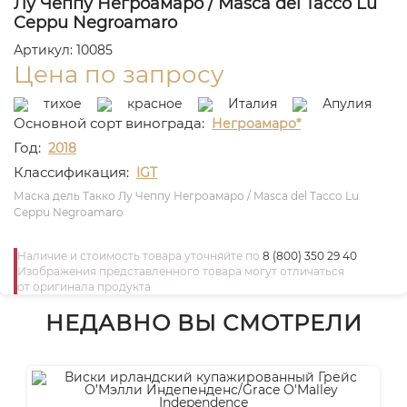
Лу Чеппу Негроамаро / Masca del Tacco Lu
Ceppu Negroamaro
Артикул: 10085
Цена по запросу
тихое
красное
Италия
Апулия
Основной сорт винограда:
Негроамаро*
Год:
2018
Классификация:
IGT
Маска дель Такко Лу Чеппу Негроамаро / Masca del Tacco Lu
Ceppu Negroamaro
Наличие и стоимость товара уточняйте по
8 (800) 350 29 40
Изображения представленного товара могут отличаться
от оригинала продукта
НЕДАВНО ВЫ СМОТРЕЛИ