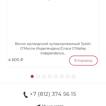
Виски ирландский купажированный Грейс
У
О’Мэлли Индепенденс/Grace O’Malley
Independence...
4 600
₽
3
В Корзину
+7 (812) 374 56 15