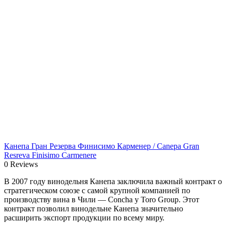
Канепа Гран Резерва Финисимо Карменер / Canepa Gran
Resreva Finisimo Carmenere
0 Reviews
В 2007 году винодельня Канепа заключила важный контракт о
стратегическом союзе с самой крупной компанией по
производству вина в Чили — Concha y Toro Group. Этот
контракт позволил винодельне Канепа значительно
расширить экспорт продукции по всему миру.