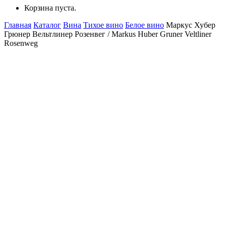
Корзина пуста.
Главная
Каталог
Вина
Тихое вино
Белое вино
Маркус Хубер
Грюнер Вельтлинер Розенвег / Markus Huber Gruner Veltliner
Rosenweg