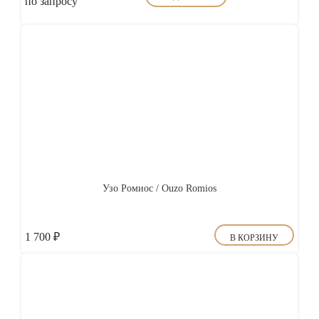
по запросу
Узо Ромиос / Ouzo Romios
1 700
₽
В КОРЗИНУ