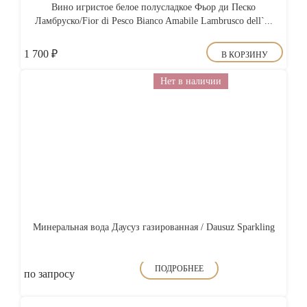
Вино игристое белое полусладкое Фьор ди Песко
Ламбруско/Fior di Pesco Bianco Amabile Lambrusco dell`...
1 700
₽
В КОРЗИНУ
Нет в наличии
Минеральная вода Даусуз газированная / Dausuz Sparkling
ПОДРОБНЕЕ
по запросу