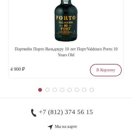
Портвейн Порто Вальдоуру 10 лет Порт/Valdouro Porto 10
К
Years Old
4 900
₽
по
В Корзину
+7 (812) 374 56 15
Мы на карте