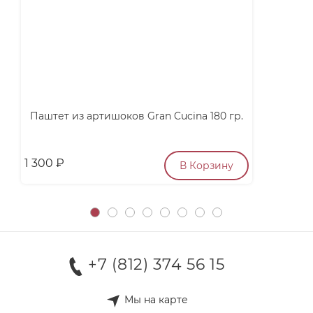
Паштет из артишоков Gran Cucina 180 гр.
1 300
₽
п
В Корзину
+7 (812) 374 56 15
Мы на карте