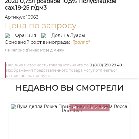
2020 0,75л розовое 10,5% Полусладкое
сах.18-25 г/дм3
Артикул: 10063
Цена по запросу
Франция
Долина Луары
Основной сорт винограда:
Гролло*
Ле Каприс д’Инес Розе д’Анжу
Наличие и стоимость товара уточняйте по
8 (800) 350 29 40
Изображения представленного товара могут отличаться
от оригинала продукта
НЕДАВНО ВЫ СМОТРЕЛИ
Нет в наличии