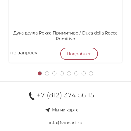
Дука делла Рокка Примитиво / Duca della Rocca
А
Primitivo
по запросу
4
Подробнее
+7 (812) 374 56 15
Мы на карте
info@vincart.ru