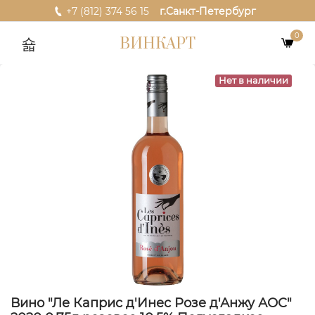
+7 (812) 374 56 15
г.Санкт-Петербург
0
ВИНКАРТ
Нет в наличии
Вино "Ле Каприс д'Инес Розе д'Анжу АОС"