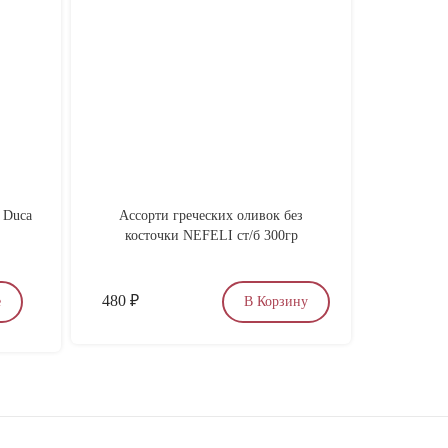
 Duca
Ассорти греческих оливок без
Вино су
косточки NEFELI ст/б 300гр
480
₽
2 800
₽
е
В Корзину