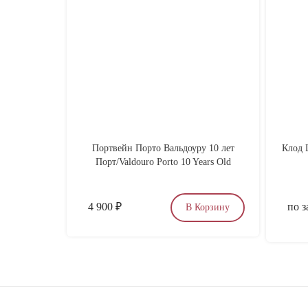
Портвейн Порто Вальдоуру 10 лет
Клод Ш
Порт/Valdouro Porto 10 Years Old
4 900
₽
по з
В Корзину