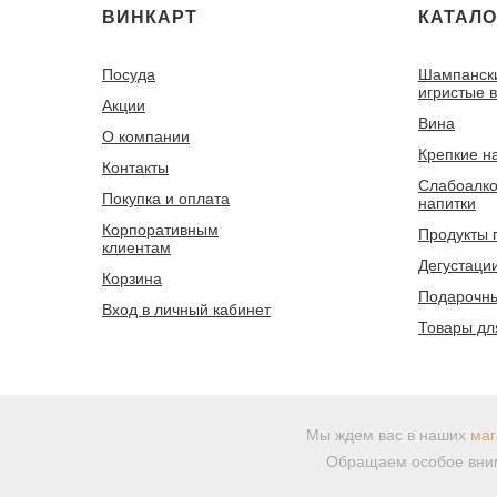
ВИНКАРТ
КАТАЛО
Посуда
Шампанск
игристые 
Акции
Вина
О компании
Крепкие н
Контакты
Слабоалко
Покупка и оплата
напитки
Корпоративным
Продукты 
клиентам
Дегустаци
Корзина
Подарочны
Вход в личный кабинет
Товары дл
Мы ждем вас в наших
маг
Обращаем особое вним