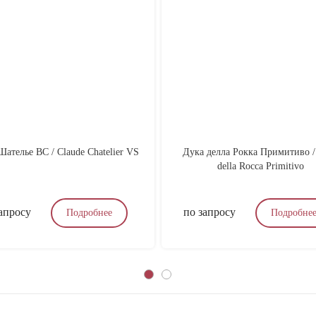
ателье ВС / Claude Chatelier VS
Дука делла Рокка Примитиво /
della Rocca Primitivo
апросу
по запросу
Подробнее
Подробне