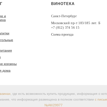
Г
ВИНОТЕКА
ие и
Санкт-Петербург
вина
Московский пр-т 183/185 лит. Б
+7 (812) 374 56 15
апитки
Схема проезда
гольные
питания
и
е корзины
я дома
азинах
, где есть возможность купить продукцию, информация о ко
ание, что информация размещена в полном соответствии
с пись
№АК/29977