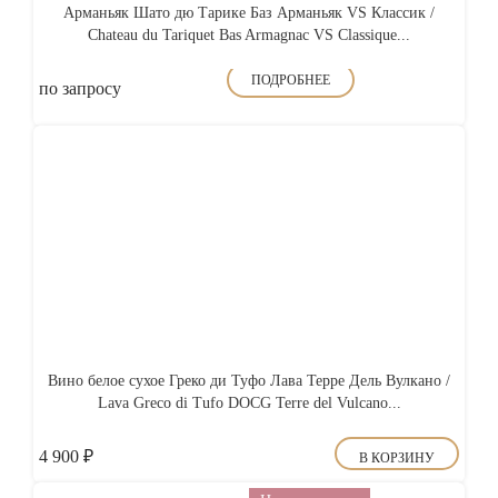
Арманьяк Шато дю Тарике Баз Арманьяк VS Классик /
Chateau du Tariquet Bas Armagnac VS Classique...
ПОДРОБНЕЕ
по запросу
Вино белое сухое Греко ди Туфо Лава Терре Дель Вулкано /
Lava Greco di Tufo DOCG Terre del Vulcano...
4 900
₽
В КОРЗИНУ