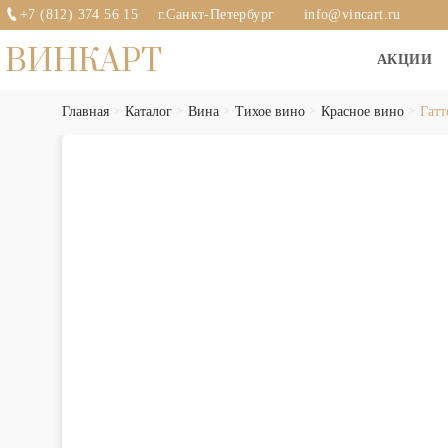
+7 (812) 374 56 15
г.Санкт-Петербург
info@vincart.ru
ВИНКАРТ
АКЦИИ
Главная
Каталог
Вина
Тихое вино
Красное вино
Гатт