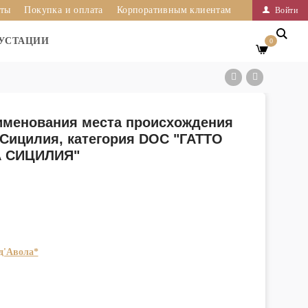
иты
Покупка и оплата
Корпоративным клиентам
Войти
УСТАЦИИ
0
именования места происхождения
 Сицилия, категория DOC "ГАТТО
А СИЦИЛИЯ"
д'Авола*