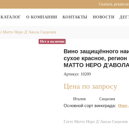
Скачать реквиз
КАТАЛОГ
О КОМПАНИИ
КОНТАКТЫ
НОВОСТИ
ДЕГ
о Матто Неро Д’Авола Сицилия
Нет в наличии
Вино защищённого на
сухое красное, регион
МАТТО НЕРО Д'АВОЛ
Артикул: 10209
Цена по запросу
Италия
Сицилия
Основной сорт винограда:
Неро 
Гатто Матто Неро Д’Авола Сицилия