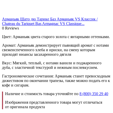
Арманьяк Шато дю Тарике Баз Арманьяк VS Классик /
Chateau du Tariquet Bas Armagnac VS Classique...
0 Reviews
Цвет: Арманьяк цвета старого золота с янтарными оттенками.
Аромат: Арманьяк демонстрирует пьянящий аромат с нотами
свежеиспеченного хлеба и ириски, на смену которым
приходят нюансы засахаренного дягиля
Вкус: Мягкий, теплый, с нотами ванили и поджаренного
дуба, с эластичной текстурой и нежным послевкусием.
Гастрономические сочетания: Арманьяк станет превосходным
дижестивом по окончании трапезы, также можно подать его к
кофе и сигарам.
Наличие и стоимость товара уточняйте по
8 (800) 350 29 40
Изображения представленного товара могут отличаться
от оригинала продукта