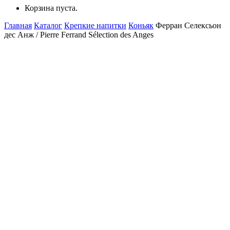
Корзина пуста.
Главная
Каталог
Крепкие напитки
Коньяк
Ферран Селексьон
дес Анж / Pierre Ferrand Sélection des Anges