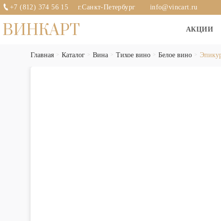
+7 (812) 374 56 15
г.Санкт-Петербург
info@vincart.ru
ВИНКАРТ
АКЦИИ
Главная
Каталог
Вина
Тихое вино
Белое вино
Эпику