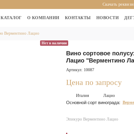
Скачать реквиз
КАТАЛОГ
О КОМПАНИИ
КОНТАКТЫ
НОВОСТИ
ДЕГ
ро Верментино Лацио
Нет в наличии
Вино сортовое полусух
Лацио "Верментино Лац
Артикул: 10087
Цена по запросу
Италия
Лацио
Основной сорт винограда:
Верм
Эпикуро Верментино Лацио