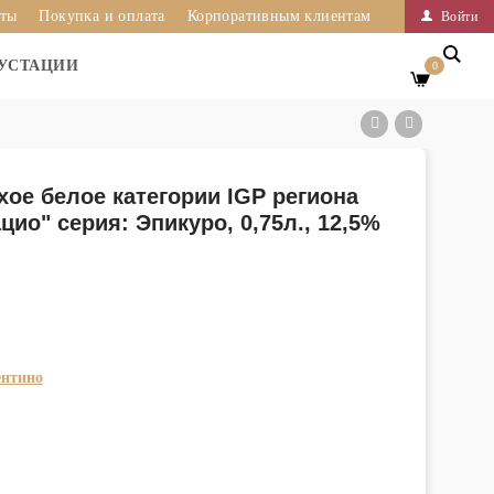
иты
Покупка и оплата
Корпоративным клиентам
Войти
УСТАЦИИ
0
ое белое категории IGP региона
ио" серия: Эпикуро, 0,75л., 12,5%
ентино