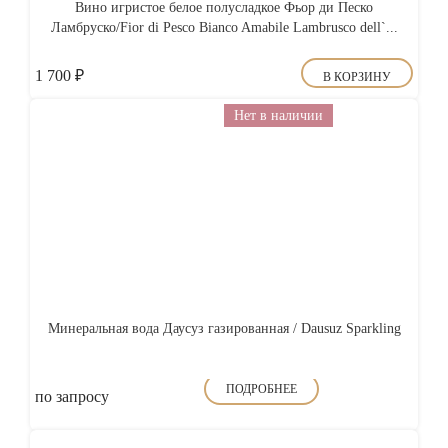
Вино игристое белое полусладкое Фьор ди Песко
Ламбруско/Fior di Pesco Bianco Amabile Lambrusco dell`...
1 700
₽
В КОРЗИНУ
Нет в наличии
Минеральная вода Даусуз газированная / Dausuz Sparkling
ПОДРОБНЕЕ
по запросу