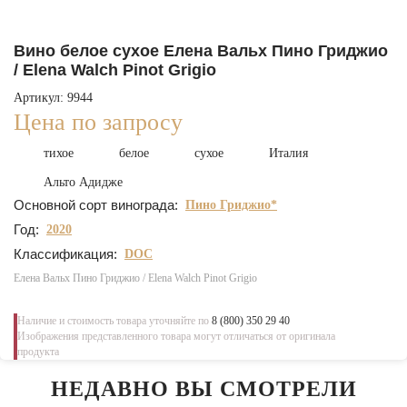
Вино белое сухое Елена Вальх Пино Гриджио
/ Elena Walch Pinot Grigio
Артикул: 9944
Цена по запросу
тихое
белое
сухое
Италия
Альто Адидже
Основной сорт винограда:
Пино Гриджио*
Год:
2020
Классификация:
DOC
Елена Вальх Пино Гриджио / Elena Walch Pinot Grigio
Наличие и стоимость товара уточняйте по
8 (800) 350 29 40
Изображения представленного товара могут отличаться от оригинала
продукта
НЕДАВНО ВЫ СМОТРЕЛИ